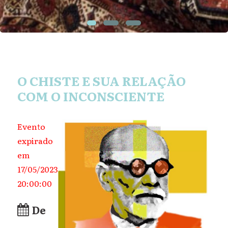
O CHISTE E SUA RELAÇÃO
COM O INCONSCIENTE
Evento
expirado
em
17/05/2023
20:00:00
De