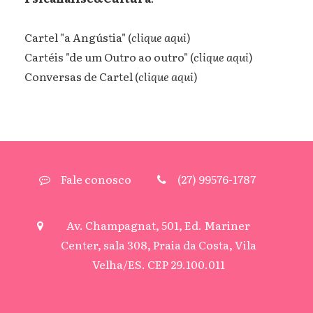
Cartel "a Angústia"
(
clique aqui
)
Cartéis "de um Outro ao outro"
(
clique aqui
)
Conversas de Cartel
(
clique aqui
)
Fale conosco
(27) 99576-1787
Av. Champagnat, 501, Ed. Mariner
Center, sala 308, Praia da Costa, Vila
Velha/ES. CEP 29.100.011