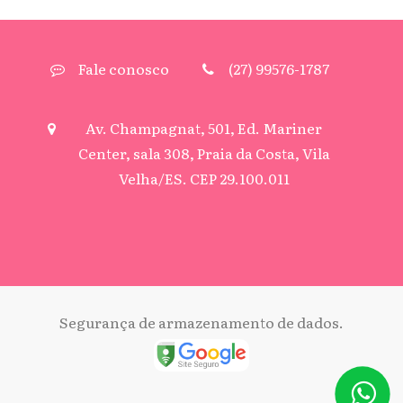
Fale conosco
(27) 99576-1787
Av. Champagnat, 501, Ed. Mariner
Center, sala 308, Praia da Costa, Vila
Velha/ES. CEP 29.100.011
Segurança de armazenamento de dados.