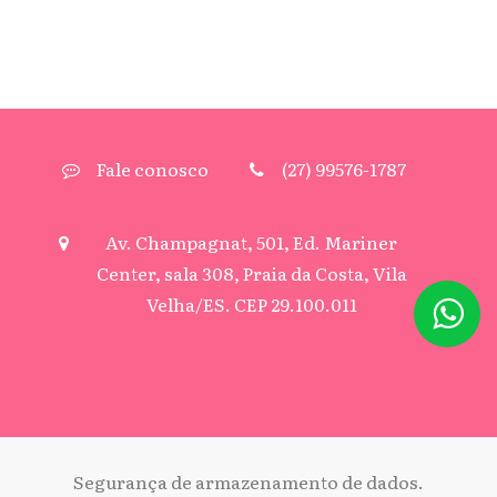
Fale conosco
(27) 99576-1787
Av. Champagnat, 501, Ed. Mariner
Center, sala 308, Praia da Costa, Vila
Velha/ES. CEP 29.100.011
Segurança de armazenamento de dados.